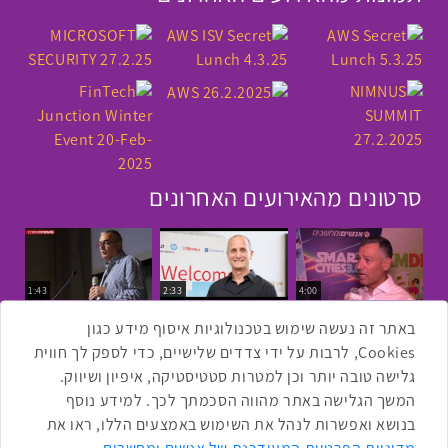
סרטונים מהאירועים האחרונים
1:43
2:33
4:00
כנס ערים חכמות
כנס מפעיל
כנס בריאות דיגיטלית
באתר זה נעשה שימוש בטכנולוגיות איסוף מידע כגון
Cookies, לרבות על ידי צדדים שלישיים, כדי לספק לך חווית
גלישה טובה יותר וכן למטרות סטטיסטיקה, איפיון ושיווק.
2:32
1:14
3:52
המשך הגלישה באתר מהווה הסכמתך לכך. למידע נוסף
כנס RPA
כנס בינת יערות הכרמל
כנס F5
בנושא ואפשרות לנהל את השימוש באמצעים הללו, ראו את
שתפו ברשת