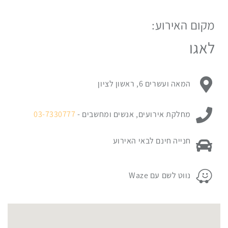
מקום האירוע:
לפניך
מפת
לאגו
גוגל
עם
מיקום
כתובת מקום האירוע:
המאה ועשרים 6, ראשון לציון
האירוע.
לחץ
ניתן ליצור קשר עם:
כאן
מחלקת אירועים, אנשים ומחשבים -
03-7330777
כדי
לדלג
פרטי החניה במקום האירוע:
חנייה חינם לבאי האירוע
מעל
המפה
פרטי החניה במקום האירוע:
נווט לשם עם Waze