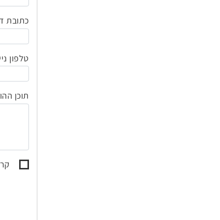
כתובת ד
טלפון ניי
תוכן ההו
קרא