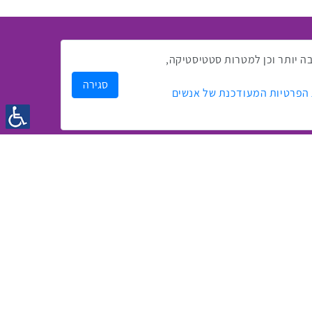
אירועים האחרונים
ק לך חווית גלישה טובה יותר וכן למטרות סטטיסטיקה,
סגירה
 הפרטיות המעודכנת של אנשים
1:43
2:33
4:00
כנס מפעיל
כנס בריאות דיגיטלית
2:32
1:14
3:52
כנס בינת יערות הכרמל
כנס F5