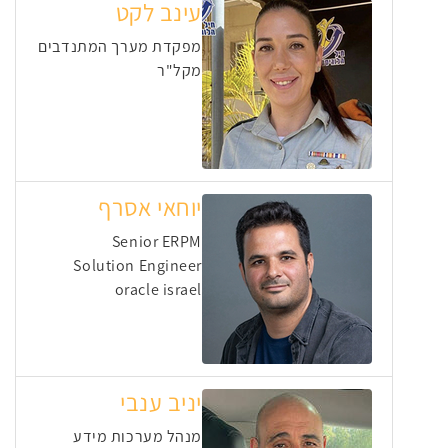
עינב לקט
מפקדת מערך המתנדבים
מקל"ר
יוחאי אסרף
Senior ERPM
Solution Engineer
oracle israel
יניב ענבי
מנהל מערכות מידע