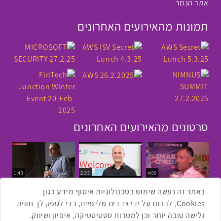
אתר הנמר
תמונות מהאירועים האחרונים
סרטונים מהאירועים האחרונים
1:43
2:33
4:00
כנס ערים חכמות
כנס מפעיל
כנס בריאות דיגיטלית
באתר זה נעשה שימוש בטכנולוגיות איסוף מידע כגון
Cookies, לרבות על ידי צדדים שלישיים, כדי לספק לך חווית
גלישה טובה יותר וכן למטרות סטטיסטיקה, איפיון ושיווק.
2:32
1:14
3:52